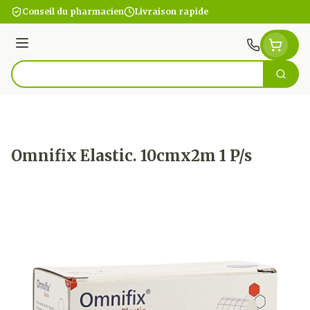
Aller au contenu
Conseil du pharmacien
Livraison rapide
Menu
Cherc
Rechercher
Omnifix Elastic. 10cmx2m 1 P/s