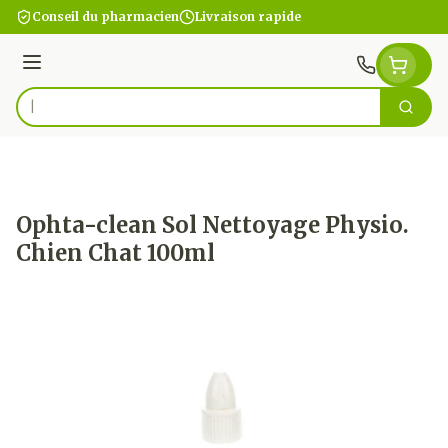
Aller au contenu
Conseil du pharmacien
Livraison rapide
Menu
Cherc
Rechercher
Ophta-clean Sol Nettoyage Physio.
Chien Chat 100ml