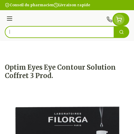
Aller au contenu
Conseil du pharmacien
Livraison rapide
Menu
Cherc
Rechercher
Optim Eyes Eye Contour Solution
Coffret 3 Prod.