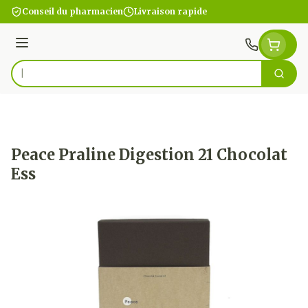
Aller au contenu
Conseil du pharmacien
Livraison rapide
Menu
Cherc
Rechercher
Peace Praline Digestion 21 Chocolat
Ess