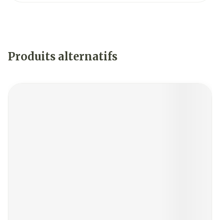
Produits alternatifs
Il est possible de naviguer entre les éléments du carrouse
Appuyer sur pour sauter le carrousel
Appuyez sur cette touche pour accéder à la navigat