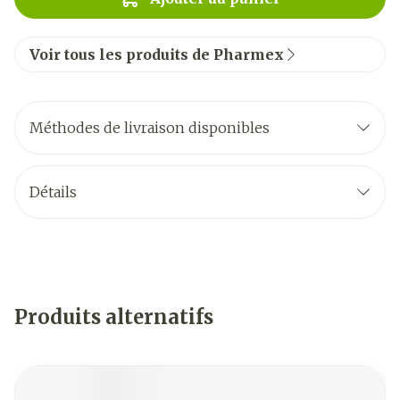
Voir tous les produits de Pharmex
Méthodes de livraison disponibles
Détails
Produits alternatifs
Il est possible de naviguer entre les éléments du carrouse
Appuyer sur pour sauter le carrousel
Appuyez sur cette touche pour accéder à la navigat