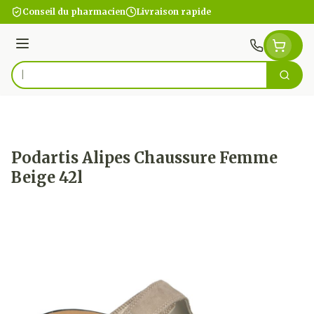
Aller au contenu
Conseil du pharmacien
Livraison rapide
Menu
Cherc
Rechercher
Podartis Alipes Chaussure Femme
Beige 42l