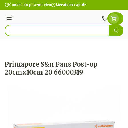
Aller au contenu
Conseil du pharmacien
Livraison rapide
Menu
Cherc
Rechercher
Primapore S&n Pans Post-op
20cmx10cm 20 66000319