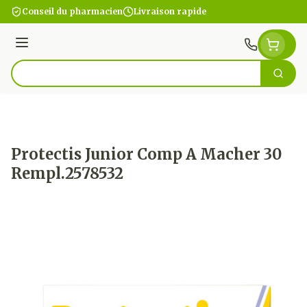
Aller au contenu
Conseil du pharmacien
Livraison rapide
Menu
Cherc
Rechercher
Protectis Junior Comp A Macher 30
Rempl.2578532