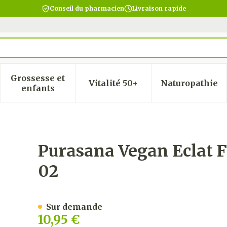
Conseil du pharmacien
Livraison rapide
Grossesse et
Vitalité 50+
Naturopathie
 la catégorie Beauté, soins et hygiène
 le sous-menu pour la catégorie Régime, alimentatio
Afficher le sous-menu pour la catégorie Gro
Afficher le sous-menu pour
Afficher
enfants
es Cacao 200g Be-bio-02
Purasana Vegan Eclat 
02
Sur demande
10,95 €