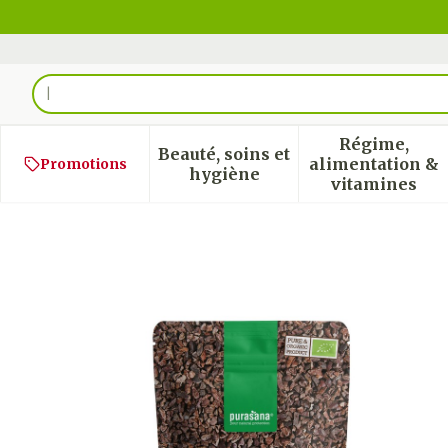
Aller au contenu
Rechercher
Régime,
Beauté, soins et
alimentation &
Promotions
Afficher le sous-menu pour
Afficher
hygiène
vitamines
Purasana Vegan Eclat Fev