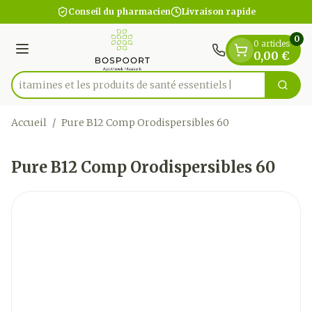
Diapositive 1 de 1
Aller au contenu
Conseil du pharmacien
Livraison rapide
0
0 articles
Menu
0,00 €
es vitamines et les produits de santé essentiels
Cherc
Rechercher
Accueil
/
Pure B12 Comp Orodispersibles 60
Pure B12 Comp Orodispersibles 60