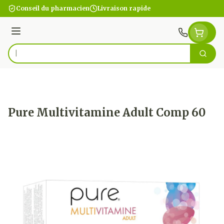
Aller au contenu
Conseil du pharmacien
Livraison rapide
Menu
Cherc
Rechercher
Pure Multivitamine Adult Comp 60