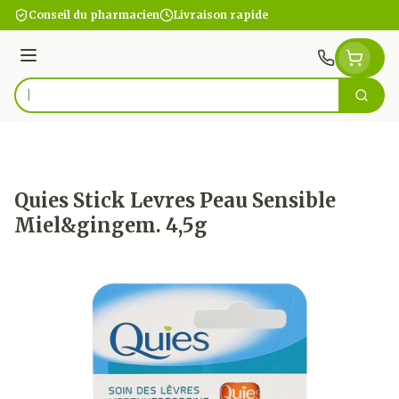
Aller au contenu
Conseil du pharmacien
Livraison rapide
Menu
Cherc
Rechercher
Quies Stick Levres Peau Sensible
Miel&gingem. 4,5g