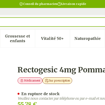
Conseil du pharmacien
Livraison rapide
Grossesse et
Vitalité 50+
Naturopathie
 la catégorie Beauté, soins et hygiène
 le sous-menu pour la catégorie Régime, alimentatio
Afficher le sous-menu pour la catégorie Gro
Afficher le sous-menu pour
Afficher
enfants
Rectale 30g
Rectogesic 4mg Pomma
Médicament
Sur prescription
En rupture de stock
Veuillez nous contacter par téléphone ou par e-mail et no
55,78 €