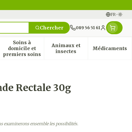
FR
Passe
Langues
Chercher
089 56 51 61
Menu client
Soins à
Animaux et
domicile et
Médicaments
n & vitamines
ssesse et enfants
 la catégorie Vitalité 50+
 le sous-menu pour la catégorie Naturopathie
Afficher le sous-menu pour la catégorie Soi
Afficher le sous-menu pou
Afficher
insectes
premiers soins
de Rectale 30g
us examinerons ensemble les possibilités.