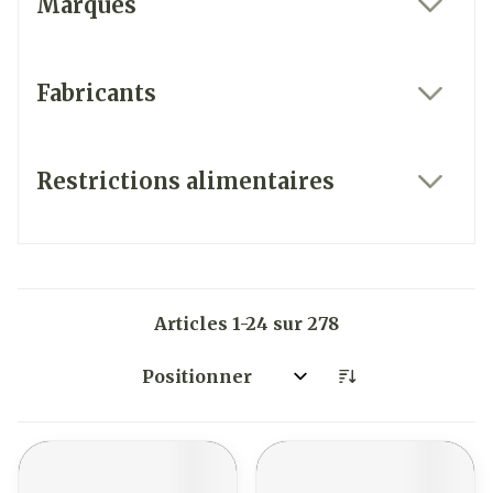
Marques
filter
Fabricants
filter
Restrictions alimentaires
filter
Articles
1
-
24
sur
278
Trier par: