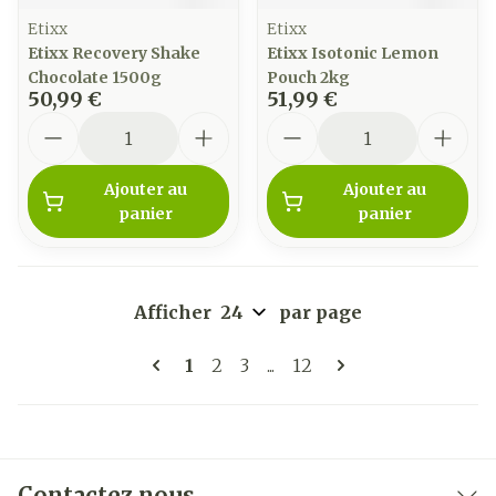
Etixx
Etixx
Etixx Recovery Shake
Etixx Isotonic Lemon
Chocolate 1500g
Pouch 2kg
50,99 €
51,99 €
Quantité
Quantité
Ajouter au
Ajouter au
panier
panier
Afficher
par page
Pages
Vous lisez actuellement la page
Page
Page
Page
1
2
3
...
12
Contactez nous