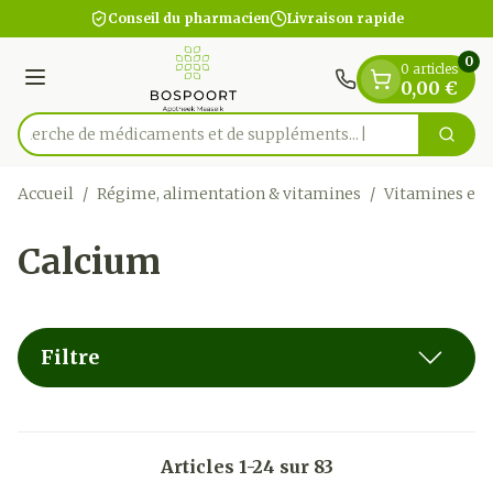
Diapositive 1 de 1
Aller au contenu
Conseil du pharmacien
Livraison rapide
0
0 articles
Menu
0,00 €
Recherche de médicaments et
Cherc
Rechercher
Accueil
/
Régime, alimentation & vitamines
/
Vitamines et
Calcium
Filtre
Articles
1
-
24
sur
83