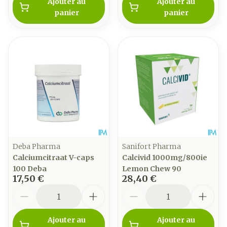
Ajouter au
Ajouter au
panier
panier
Deba Pharma
Sanifort Pharma
Calciumcitraat V-caps
Calcivid 1000mg/800ie
100 Deba
Lemon Chew 90
17,50 €
28,40 €
Quantité
Quantité
Ajouter au
Ajouter au