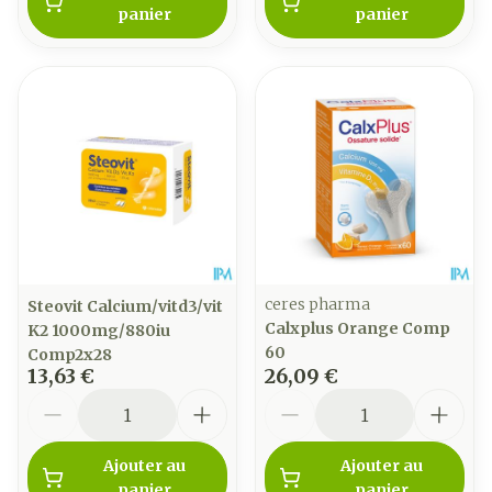
panier
panier
ceres pharma
Steovit Calcium/vitd3/vit
Calxplus Orange Comp
K2 1000mg/880iu
60
Comp2x28
13,63 €
26,09 €
Quantité
Quantité
Ajouter au
Ajouter au
panier
panier