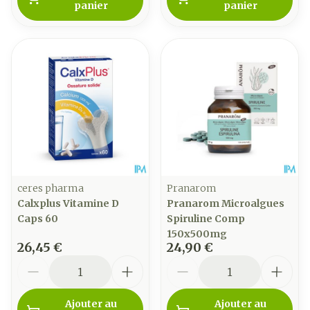
panier
panier
ceres pharma
Pranarom
Calxplus Vitamine D
Pranarom Microalgues
Caps 60
Spiruline Comp
150x500mg
26,45 €
24,90 €
Quantité
Quantité
Ajouter au
Ajouter au