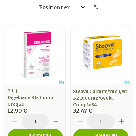
Trier par:
Pileje
Steovit Calcium/vitd3/vit
Digebiane Rfx Comp
K2 1000mg/880iu
Croq 20
Comp2x84
12,90 €
32,47 €
Quantité
Quantité
Ajouter au
Ajouter au