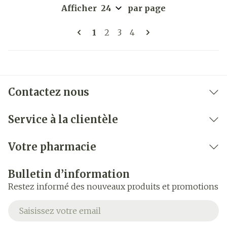
Afficher
par page
Pages
Vous lisez actuellement la pag
Page
Page
Page
1
2
3
4
Contactez nous
Service à la clientèle
Votre pharmacie
Bulletin d’information
Restez informé des nouveaux produits et promotions
Adresse mail