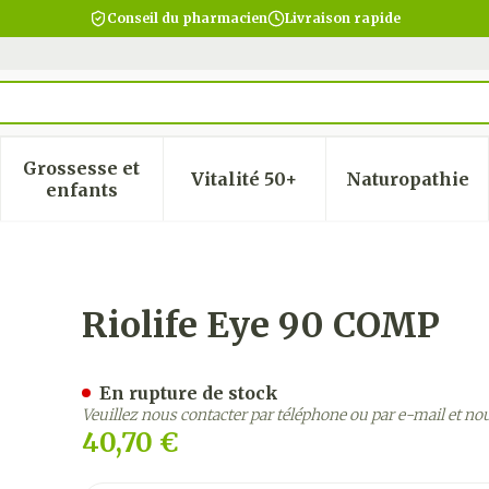
Conseil du pharmacien
Livraison rapide
Grossesse et
Vitalité 50+
Naturopathie
 la catégorie Beauté, soins et hygiène
 le sous-menu pour la catégorie Régime, alimentatio
Afficher le sous-menu pour la catégorie Gro
Afficher le sous-menu pour
Afficher
enfants
Riolife Eye 90 COMP
En rupture de stock
Veuillez nous contacter par téléphone ou par e-mail et no
40,70 €