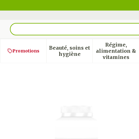
Aller au contenu
Rechercher
Régime,
Beauté, soins et
alimentation &
Promotions
Afficher le sous-menu pour
Afficher
hygiène
vitamines
Riolife Eye 90 COMP