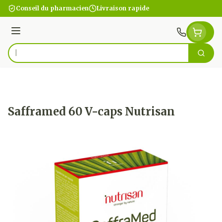
Aller au contenu
Conseil du pharmacien
Livraison rapide
Menu
Cherc
Rechercher
Safframed 60 V-caps Nutrisan