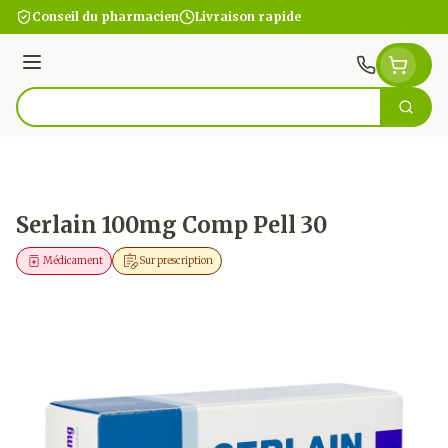
Aller au contenu
Conseil du pharmacien
Livraison rapide
Menu
Cherc
Rechercher
Serlain 100mg Comp Pell 30
Médicament
Sur prescription