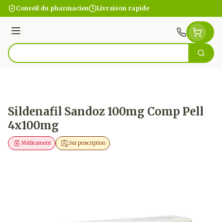
Aller au contenu
Conseil du pharmacien
Livraison rapide
Menu
Cherc
Rechercher
Sildenafil Sandoz 100mg Comp Pell
4x100mg
Médicament
Sur prescription