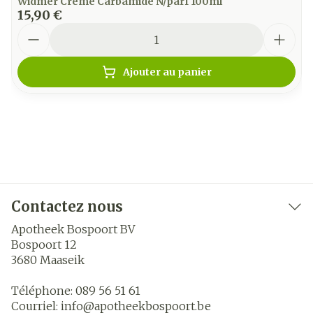
Widmer Creme Carbamide N/parf 100ml
15,90 €
Quantité
Ajouter au panier
Contactez nous
Apotheek Bospoort BV
Bospoort 12
3680
Maaseik
Téléphone:
089 56 51 61
Courriel:
info@
apotheekbospoort.be