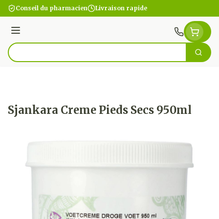
Aller au contenu
Conseil du pharmacien
Livraison rapide
Menu
Cherc
Rechercher
Sjankara Creme Pieds Secs 950ml