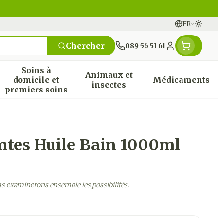
FR
Passe
Langues
Chercher
089 56 51 61
Menu client
Soins à
Animaux et
domicile et
Médicaments
n & vitamines
ssesse et enfants
 la catégorie Vitalité 50+
 le sous-menu pour la catégorie Naturopathie
Afficher le sous-menu pour la catégorie Soi
Afficher le sous-menu pou
Afficher
insectes
premiers soins
ntes Huile Bain 1000ml
us examinerons ensemble les possibilités.