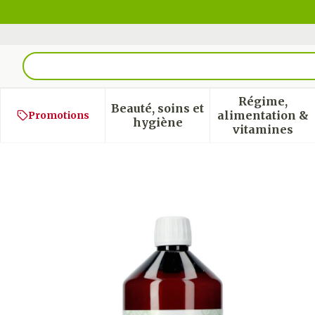
Aller au contenu
Rechercher
Régime,
Beauté, soins et
alimentation &
Promotions
Afficher le sous-menu pour
Afficher
hygiène
vitamines
Sjankara Muscles & Joint