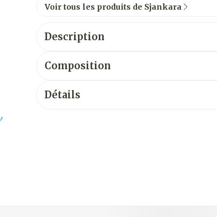
Voir tous les produits de Sjankara
Description
Composition
Détails
vigation en carrousel
usel à l'aide de la touche de tabulation. Vous pouvez sauter 