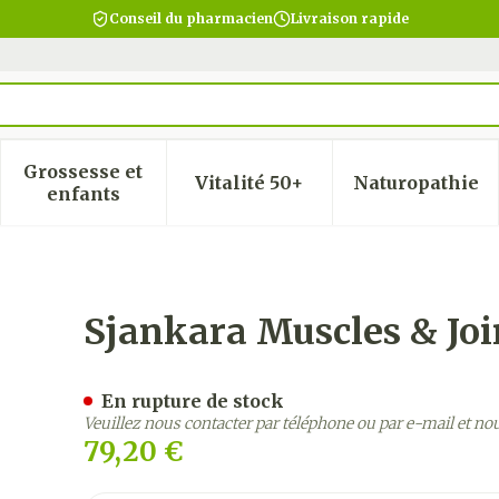
Conseil du pharmacien
Livraison rapide
Grossesse et
Vitalité 50+
Naturopathie
 la catégorie Beauté, soins et hygiène
 le sous-menu pour la catégorie Régime, alimentatio
Afficher le sous-menu pour la catégorie Gro
Afficher le sous-menu pour
Afficher
enfants
es Huile Bain 1000ml
Sjankara Muscles & Joi
En rupture de stock
Veuillez nous contacter par téléphone ou par e-mail et no
79,20 €