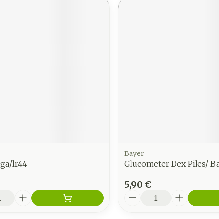
Bayer
3ga/lr44
Glucometer Dex Piles/ Bat
5,90 €
é
Quantité