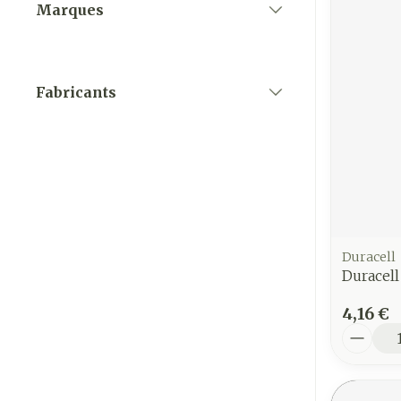
Marques
filter
Fabricants
filter
Duracell
Duracell
4,16 €
Quantit