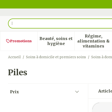
Aller au contenu
Rechercher
Régime,
Beauté, soins et
alimentation &
Promotions
Afficher le sous-menu pour
Afficher
hygiène
vitamines
Accueil
/
Soins à domicile et premiers soins
/
Soins à dom
Piles
Passer à la liste des produits
Articl
Prix
filter