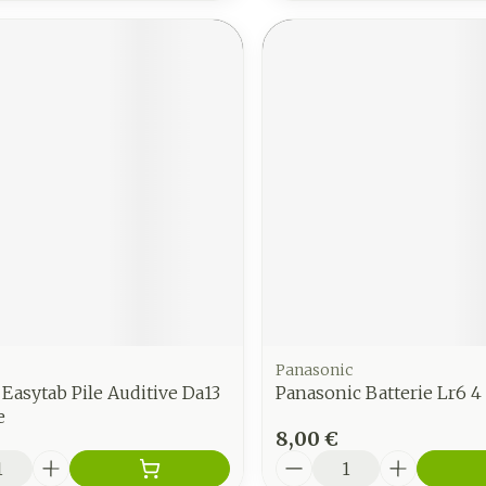
Panasonic
 Easytab Pile Auditive Da13
Panasonic Batterie Lr6 4
e
8,00 €
é
Quantité