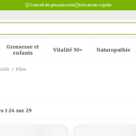
Conseil du pharmacien
Livraison rapide
Grossesse et
Vitalité 50+
Naturopathie
 la catégorie Beauté, soins et hygiène
 le sous-menu pour la catégorie Régime, alimentatio
Afficher le sous-menu pour la catégorie Gro
Afficher le sous-menu pour
Afficher
enfants
icile
/
Piles
es
1
-
24
sur
29