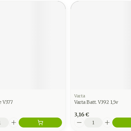
Varta
e V377
Varta Batt. V392 1,5v
3,16 €
é
Quantité