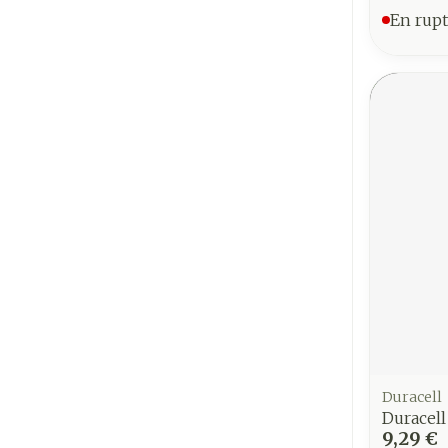
En rupt
Duracell
Duracell
9,29 €