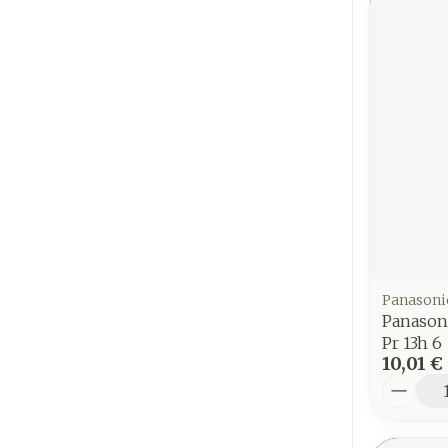
Panasoni
Panasoni
Pr 13h 6
10,01 €
Quantit