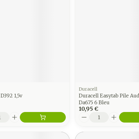
Duracell
 D392 1,5v
Duracell Easytab Pile Aud
Da675 6 Bleu
10,95 €
é
Quantité