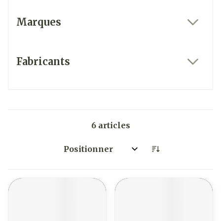
Marques
filter
Fabricants
filter
6
articles
Trier par: