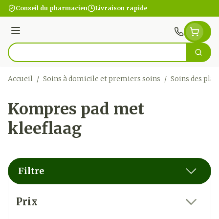
Aller au contenu
Conseil du pharmacien
Livraison rapide
Menu
Cherc
Rechercher
Accueil
/
Soins à domicile et premiers soins
/
Soins des plai
Kompres pad met
kleeflaag
Filtre
Passer à la liste des produits
Prix
filter