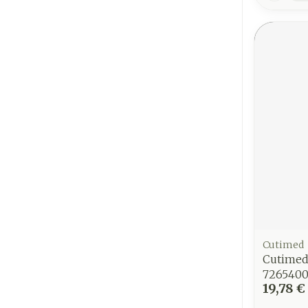
Cutimed
Cutimed 
726540
19,78 €