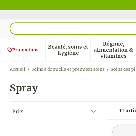
Aller au contenu
Rechercher
Régime,
Beauté, soins et
alimentation &
Promotions
Afficher le sous-menu pour
Afficher
hygiène
vitamines
Accueil
/
Soins à domicile et premiers soins
/
Soins des pl
Spray
Passer à la liste des produits
11
arti
Prix
filter