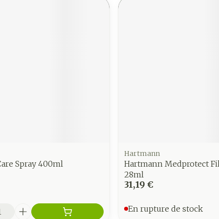
Hartmann
are Spray 400ml
Hartmann Medprotect Fi
28ml
31,19 €
é
En rupture de stock