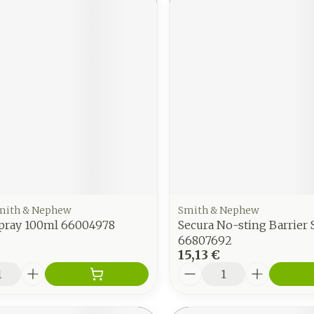
Smith & Nephew
Smith & Nephew
Spray 100ml 66004978
Secura No-sting Barrier 
66807692
15,13 €
é
Quantité