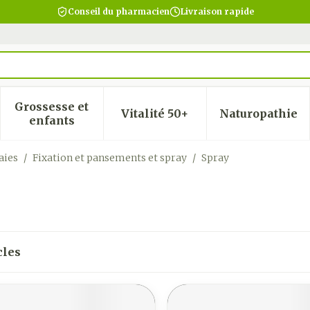
Conseil du pharmacien
Livraison rapide
Grossesse et
Vitalité 50+
Naturopathie
 la catégorie Beauté, soins et hygiène
 le sous-menu pour la catégorie Régime, alimentatio
Afficher le sous-menu pour la catégorie Gro
Afficher le sous-menu pour
Afficher
enfants
aies
/
Fixation et pansements et spray
/
Spray
cles