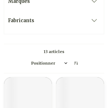
Marques
filter
Fabricants
filter
13
articles
Trier par: