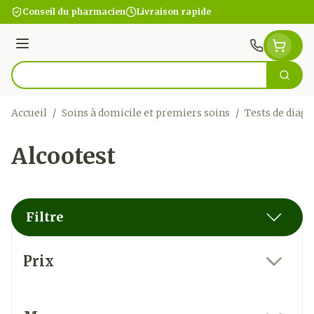
Aller au contenu
Conseil du pharmacien
Livraison rapide
Menu
Cherc
Rechercher
Accueil
/
Soins à domicile et premiers soins
/
Tests de diagn
Alcootest
Filtre
Passer à la liste des produits
Prix
filter