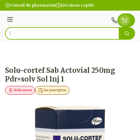
Aller au contenu
Conseil du pharmacien
Livraison rapide
Menu
Cherc
Rechercher
Solu-cortef Sab Actovial 250mg
Pdr+solv Sol Inj 1
Médicament
Sur prescription