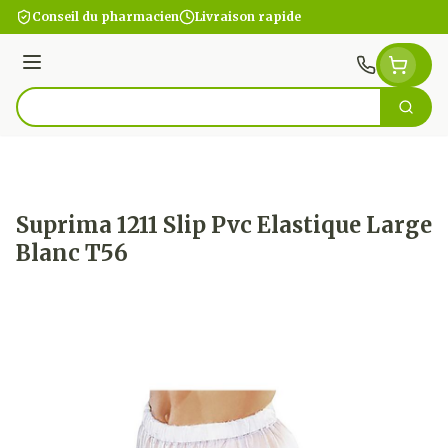
Aller au contenu
Conseil du pharmacien
Livraison rapide
Menu
Cherc
Rechercher
Suprima 1211 Slip Pvc Elastique Large
Blanc T56