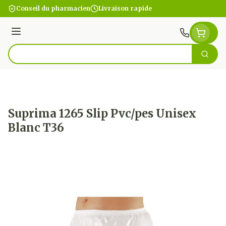
Aller au contenu
Conseil du pharmacien
Livraison rapide
Menu
Cherc
Rechercher
Suprima 1265 Slip Pvc/pes Unisex
Blanc T36