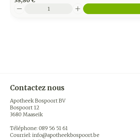
38,80 €
Quantité
Contactez nous
Apotheek Bospoort BV
Bospoort 12
3680
Maaseik
Téléphone:
089 56 51 61
Courriel:
info@
apotheekbospoort.be