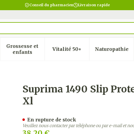
Conseil du pharmacien
Livraison rapide
Grossesse et
Vitalité 50+
Naturopathie
 la catégorie Beauté, soins et hygiène
 le sous-menu pour la catégorie Régime, alimentatio
Afficher le sous-menu pour la catégorie Gro
Afficher le sous-menu pour
Afficher
enfants
.hanches Unisex Blanc Xl
Suprima 1490 Slip Prot
Xl
En rupture de stock
Veuillez nous contacter par téléphone ou par e-mail et no
38,20 €