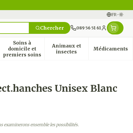
FR
Passe
Langues
Chercher
089 56 51 61
Menu client
Soins à
Animaux et
domicile et
Médicaments
n & vitamines
ssesse et enfants
 la catégorie Vitalité 50+
 le sous-menu pour la catégorie Naturopathie
Afficher le sous-menu pour la catégorie Soi
Afficher le sous-menu pou
Afficher
insectes
premiers soins
ect.hanches Unisex Blanc
us examinerons ensemble les possibilités.