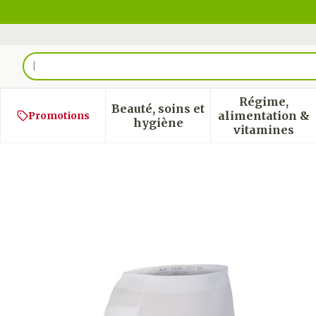
Aller au contenu
Rechercher
Régime,
Beauté, soins et
alimentation &
Promotions
Afficher le sous-menu pour
Afficher
hygiène
vitamines
Suprima 1490 Slip Protect