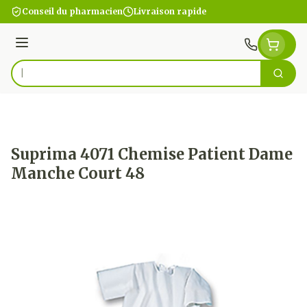
Aller au contenu
Conseil du pharmacien
Livraison rapide
Menu
Cherc
Rechercher
Suprima 4071 Chemise Patient Dame
Manche Court 48