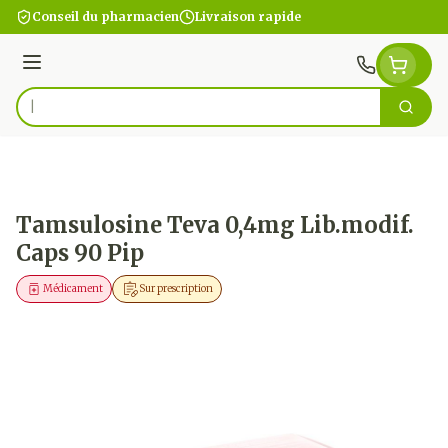
Aller au contenu
Conseil du pharmacien
Livraison rapide
Menu
Cherc
Rechercher
Tamsulosine Teva 0,4mg Lib.modif.
Caps 90 Pip
Médicament
Sur prescription