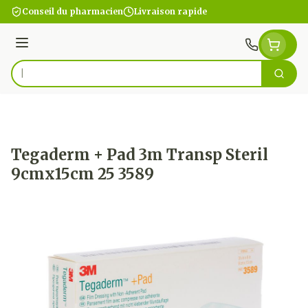
Aller au contenu
Conseil du pharmacien
Livraison rapide
Menu
Cherc
Rechercher
Tegaderm + Pad 3m Transp Steril
9cmx15cm 25 3589