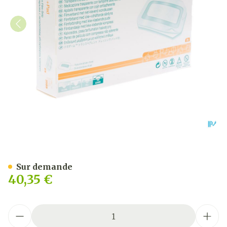
Tegaderm + Pad 3m Transp
Sur demande
40,35 €
Quantité