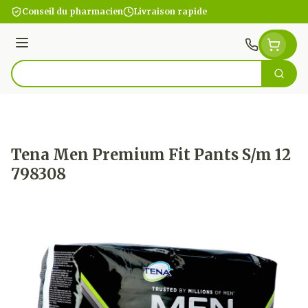
Aller au contenu
Conseil du pharmacien
Livraison rapide
Menu
Cherc
Rechercher
Tena Men Premium Fit Pants S/m 12
798308