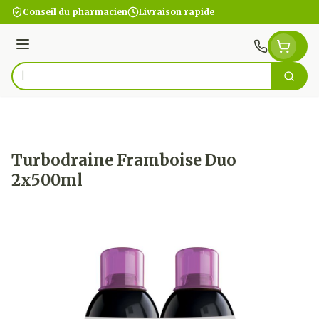
Aller au contenu
Conseil du pharmacien
Livraison rapide
Menu
Cherc
Rechercher
Turbodraine Framboise Duo
2x500ml