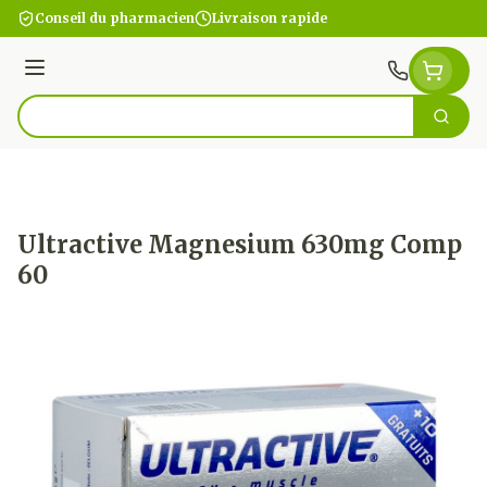
Aller au contenu
Conseil du pharmacien
Livraison rapide
Menu
Cherc
Rechercher
Ultractive Magnesium 630mg Comp
60