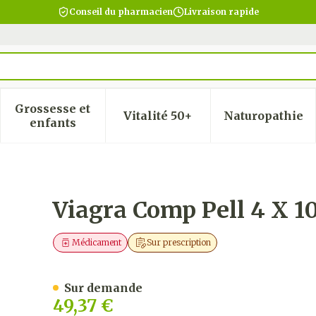
Conseil du pharmacien
Livraison rapide
Grossesse et
Vitalité 50+
Naturopathie
 la catégorie Beauté, soins et hygiène
 le sous-menu pour la catégorie Régime, alimentatio
Afficher le sous-menu pour la catégorie Gro
Afficher le sous-menu pour
Afficher
enfants
0mg
Viagra Comp Pell 4 X 
Médicament
Sur prescription
Sur demande
49,37 €