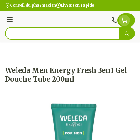
Aller au contenu
Conseil du pharmacien
Livraison rapide
Menu
Cherc
Rechercher
Weleda Men Energy Fresh 3en1 Gel
Douche Tube 200ml