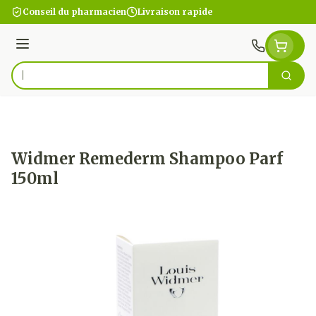
Aller au contenu
Conseil du pharmacien
Livraison rapide
Menu
Cherc
Rechercher
Widmer Remederm Shampoo Parf
150ml