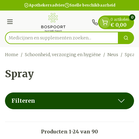
Dia 1 van 1
Ga naar de inhoud
Apothekersadvies
Snelle beschikbaarheid
0
0 artikelen
Menu
€ 0,00
Medicijnen en supplementen zoek
Zoek
Product, merk, categorie...
Home
/
Schoonheid, verzorging en hygiëne
/
Neus
/
Spray
Spray
Filteren
Producten
1
-
24
van
90