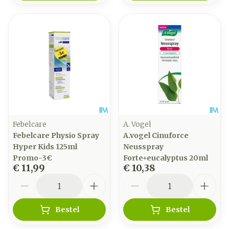
Febelcare
A. Vogel
Febelcare Physio Spray
A.vogel Cinuforce
Hyper Kids 125ml
Neusspray
Promo-3€
Forte+eucalyptus 20ml
€ 11,99
€ 10,38
Aantal
Aantal
Bestel
Bestel