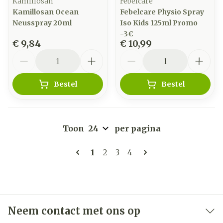
Kamillosan
Febelcare
Kamillosan Ocean
Febelcare Physio Spray
Neusspray 20ml
Iso Kids 125ml Promo
-3€
€ 9,84
€ 10,99
Aantal
Aantal
Bestel
Bestel
Toon
per pagina
Pagina's
U lees momenteel pagina
Pagina
Pagina
Pagina
1
2
3
4
Neem contact met ons op