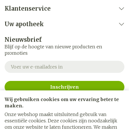
Klantenservice
Uw apotheek
Nieuwsbrief
Blijf op de hoogte van nieuwe producten en
promoties
E-mail adres
Inschrijven
Wij gebruiken cookies om uw ervaring beter te
Door op inschrijven te klikken, schrijft u zich in voor onze
nieuwsbrief en gaat u akkoord met onze
privacy policy
.
maken.
Onze webshop maakt uitsluitend gebruik van
essentiële cookies. Deze cookies zijn noodzakelijk
om onze website te laten functioneren. We maken