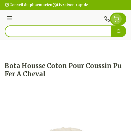
Aller au contenu
Conseil du pharmacien
Livraison rapide
Menu
Cherc
Rechercher
Bota Housse Coton Pour Coussin Pu
Fer A Cheval