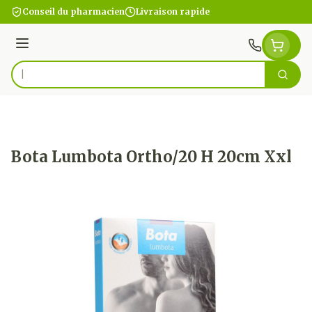
Aller au contenu
Conseil du pharmacien
Livraison rapide
Menu
Cherc
Rechercher
Bota Lumbota Ortho/20 H 20cm Xxl