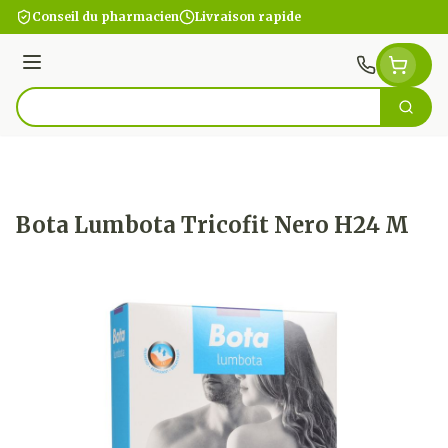
Aller au contenu
Conseil du pharmacien
Livraison rapide
Menu
Cherc
Rechercher
Bota Lumbota Tricofit Nero H24 M