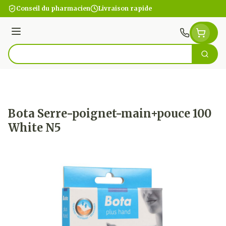
Aller au contenu
Conseil du pharmacien
Livraison rapide
Menu
Cherc
Rechercher
Bota Serre-poignet-main+pouce 100
White N5