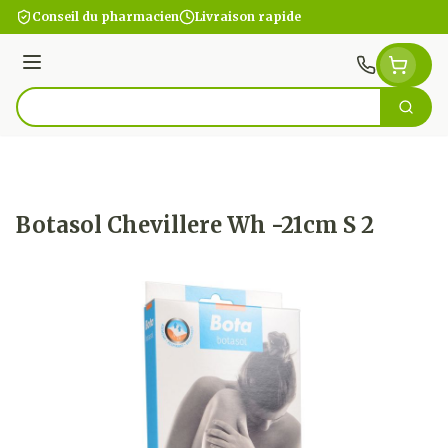
Aller au contenu
Conseil du pharmacien
Livraison rapide
Menu
Cherc
Rechercher
Botasol Chevillere Wh -21cm S 2