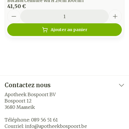
Botasol Ceinture Wh H 25cm 100cm l
41,50 €
Quantité
Ajouter au panier
Contactez nous
Apotheek Bospoort BV
Bospoort 12
3680
Maaseik
Téléphone:
089 56 51 61
Courriel:
info@
apotheekbospoort.be