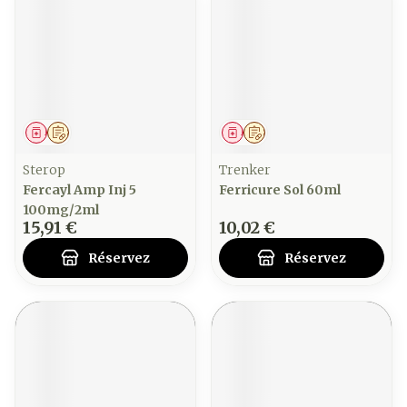
Médicament
Sur prescription
Médicament
Sur prescription
Sterop
Trenker
Fercayl Amp Inj 5
Ferricure Sol 60ml
100mg/2ml
15,91 €
10,02 €
Réservez
Réservez