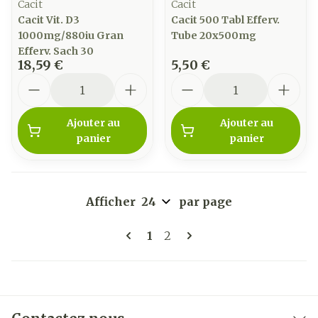
Cacit
Cacit
Cacit Vit. D3
Cacit 500 Tabl Efferv.
1000mg/880iu Gran
Tube 20x500mg
Efferv. Sach 30
18,59 €
5,50 €
Quantité
Quantité
Ajouter au
Ajouter au
panier
panier
Afficher
par page
Pages
Vous lisez actuellement la 
Page
1
2