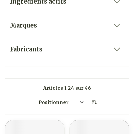
Ingrédients actifs
filter
Marques
filter
Fabricants
filter
Articles
1
-
24
sur
46
Trier par: