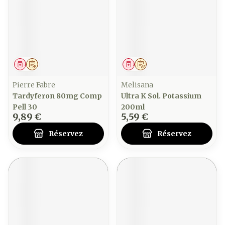
Médicament
Sur prescription
Médicament
Sur prescription
Pierre Fabre
Melisana
Tardyferon 80mg Comp
Ultra K Sol. Potassium
Pell 30
200ml
9,89 €
5,59 €
Réservez
Réservez