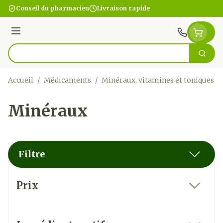
Aller au contenu
Conseil du pharmacien
Livraison rapide
Menu
Cherc
Rechercher
Accueil
/
Médicaments
/
Minéraux, vitamines et toniques
/
Minéraux
Filtre
Passer à la liste des produits
Prix
filter