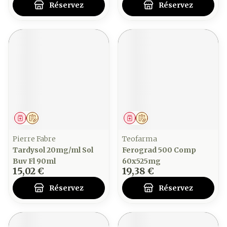
Réservez
Réservez
Médicament
Sur prescription
Médicament
Sur prescription
Pierre Fabre
Teofarma
Tardysol 20mg/ml Sol
Ferograd 500 Comp
Buv Fl 90ml
60x525mg
15,02 €
19,38 €
Réservez
Réservez