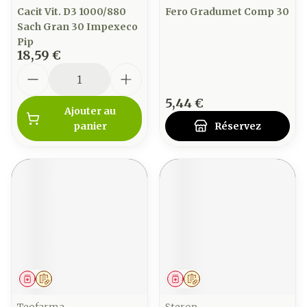
Cacit Vit. D3 1000/880
Fero Gradumet Comp 30
Sach Gran 30 Impexeco
Pip
18,59 €
Quantité
5,44 €
Ajouter au
panier
Réservez
Médicament
Sur prescription
Médicament
Sur prescription