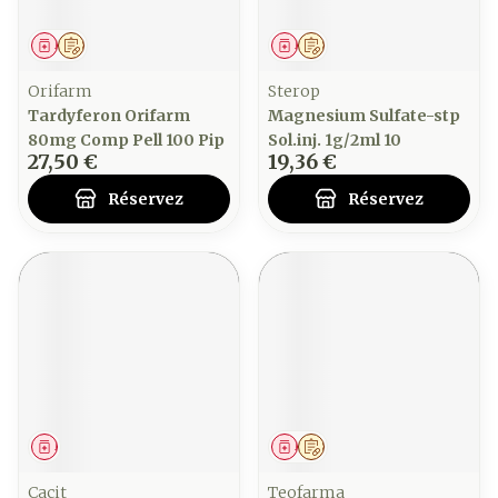
Médicament
Sur prescription
Médicament
Sur prescription
Orifarm
Sterop
Tardyferon Orifarm
Magnesium Sulfate-stp
80mg Comp Pell 100 Pip
Sol.inj. 1g/2ml 10
27,50 €
19,36 €
Réservez
Réservez
Médicament
Médicament
Sur prescription
Cacit
Teofarma