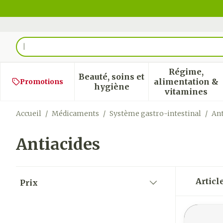
Aller au contenu
Rechercher
Régime,
Beauté, soins et
alimentation &
Promotions
Afficher le sous-menu pour
Afficher
hygiène
vitamines
Accueil
/
Médicaments
/
Système gastro-intestinal
/
Ant
Antiacides
Passer à la liste des produits
Articl
Prix
filter