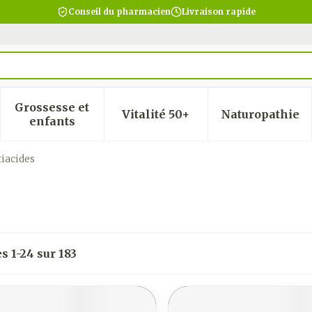
Conseil du pharmacien
Livraison rapide
Grossesse et
Vitalité 50+
Naturopathie
 la catégorie Beauté, soins et hygiène
 le sous-menu pour la catégorie Régime, alimentatio
Afficher le sous-menu pour la catégorie Gro
Afficher le sous-menu pour
Afficher
enfants
iacides
es
1
-
24
sur
183