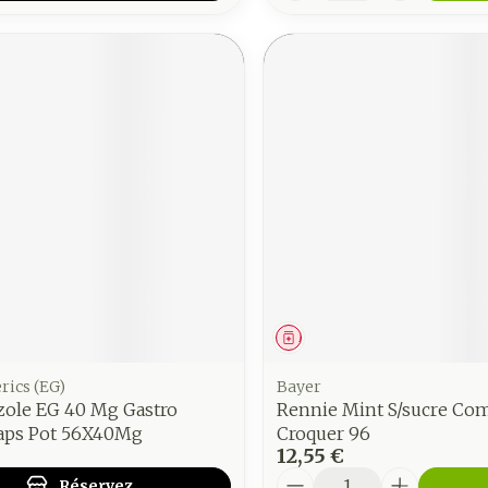
ment
 prescription
Médicament
rics (EG)
Bayer
ole EG 40 Mg Gastro
Rennie Mint S/sucre Co
Caps Pot 56X40Mg
Croquer 96
12,55 €
Quantité
Réservez