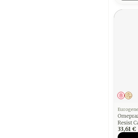
Médica
Sur
Eurogene
Omepraz
Resist 
33,61 €