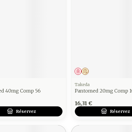
ment
 prescription
Médicament
Sur prescription
Takeda
ed 40mg Comp 56
Pantomed 20mg Comp 1
16,31 €
Réservez
Réservez