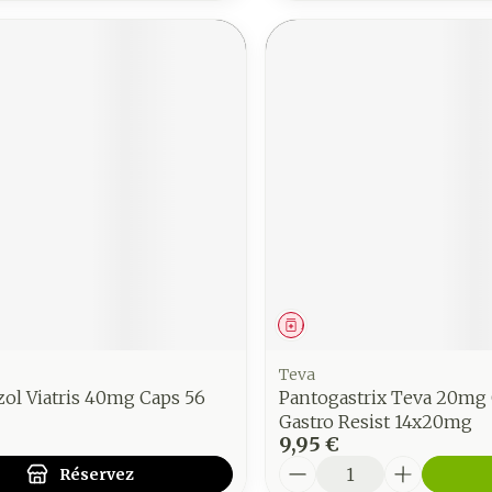
ment
 prescription
Médicament
Teva
ol Viatris 40mg Caps 56
Pantogastrix Teva 20m
Gastro Resist 14x20mg
9,95 €
Quantité
Réservez