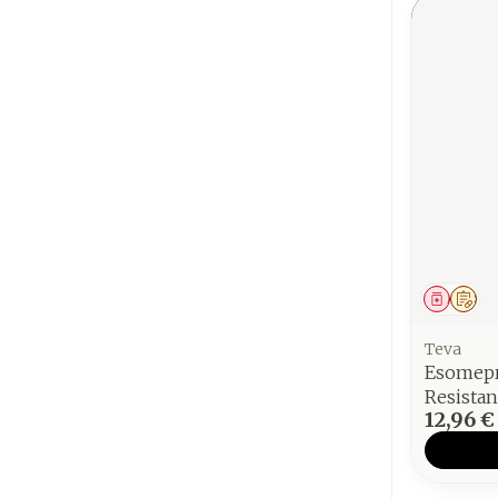
Médica
Sur
Teva
Esomepr
Resista
12,96 €