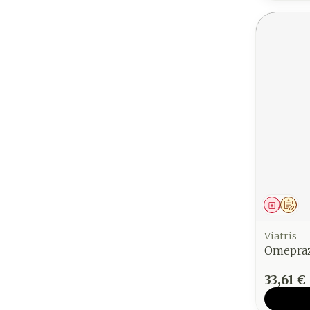
Médica
Sur
Viatris
Omepraz
33,61 €