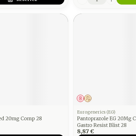
ment
 prescription
Médicament
Sur prescription
Eurogenerics (EG)
ed 20mg Comp 28
Pantoprazole EG 20Mg 
Gastro Resist Blist 28
8,87 €