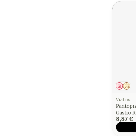
Médica
Sur
Viatris
Pantopr
Gastro R
8,87 €