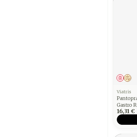
Médica
Sur
Viatris
Pantopr
Gastro R
16,31 €