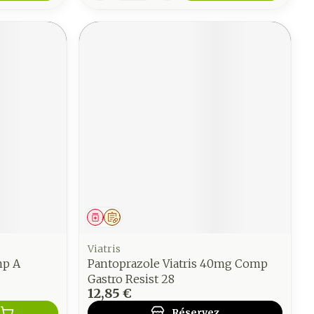
Médicament
Sur prescription
Viatris
mp A
Pantoprazole Viatris 40mg Comp
Gastro Resist 28
12,85 €
Réservez