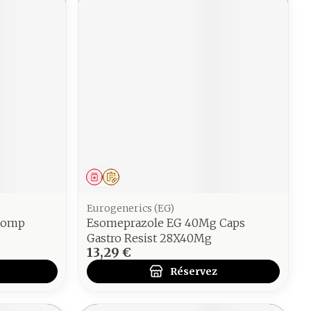
Médicament
Sur prescription
Eurogenerics (EG)
Comp
Esomeprazole EG 40Mg Caps
Gastro Resist 28X40Mg
13,29 €
Réservez