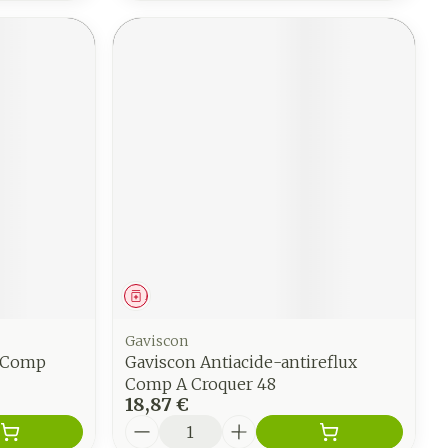
Médicament
Gaviscon
g Comp
Gaviscon Antiacide-antireflux
Comp A Croquer 48
18,87 €
Quantité