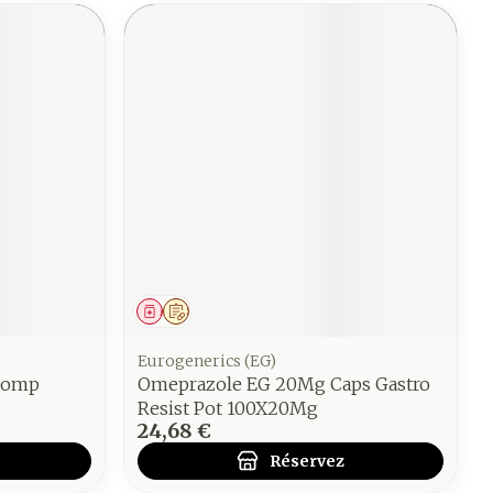
Médicament
Sur prescription
Eurogenerics (EG)
Comp
Omeprazole EG 20Mg Caps Gastro
Resist Pot 100X20Mg
24,68 €
Réservez