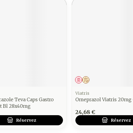
ment
 prescription
Médicament
Sur prescription
Viatris
azole Teva Caps Gastro
Omeprazol Viatris 20mg 
nt Bl 28x40mg
24,68 €
Réservez
Réservez