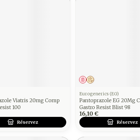
ment
 prescription
Médicament
Sur prescription
Eurogenerics (EG)
azole Viatris 20mg Comp
Pantoprazole EG 20Mg 
esist 100
Gastro Resist Blist 98
16,10 €
Réservez
Réservez