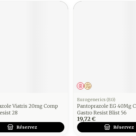
ment
 prescription
Médicament
Sur prescription
Eurogenerics (EG)
azole Viatris 20mg Comp
Pantoprazole EG 40Mg 
esist 28
Gastro Resist Blist 56
19,72 €
Réservez
Réservez