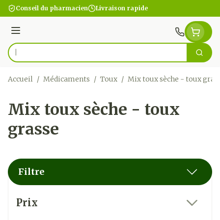
Aller au contenu
Conseil du pharmacien
Livraison rapide
Menu
Cherc
Rechercher
Accueil
/
Médicaments
/
Toux
/
Mix toux sèche - toux gras
Mix toux sèche - toux
grasse
Filtre
Passer à la liste des produits
Prix
filter