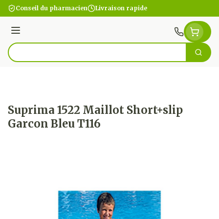
Aller au contenu
Conseil du pharmacien
Livraison rapide
Menu
Cherc
Rechercher
Suprima 1522 Maillot Short+slip
Garcon Bleu T116