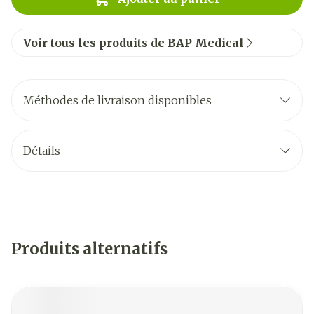
Voir tous les produits de BAP Medical
Méthodes de livraison disponibles
Détails
Produits alternatifs
Il est possible de naviguer entre les éléments du carrouse
Appuyer sur pour sauter le carrousel
Appuyez sur cette touche pour accéder à la navigat